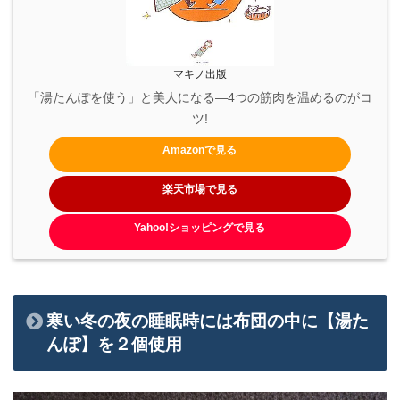
マキノ出版
「湯たんぽを使う」と美人になる―4つの筋肉を温めるのがコ
ツ!
Amazonで見る
楽天市場で見る
Yahoo!ショッピングで見る
寒い冬の夜の睡眠時には布団の中に【湯た
んぽ】を２個使用