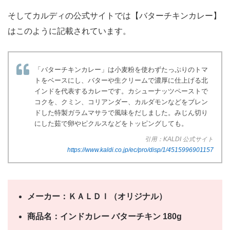
そしてカルディの公式サイトでは【バターチキンカレー】
はこのように記載されています。
「バターチキンカレー」は小麦粉を使わずたっぷりのトマ
トをベースにし、バターや生クリームで濃厚に仕上げる北
インドを代表するカレーです。カシューナッツペーストで
コクを、クミン、コリアンダー、カルダモンなどをブレン
ドした特製ガラムマサラで風味をだしました。みじん切り
にした茹で卵やピクルスなどをトッピングしても。
引用：KALDI 公式サイト
https://www.kaldi.co.jp/ec/pro/disp/1/4515996901157
メーカー：ＫＡＬＤＩ（オリジナル）
商品名：インドカレー バターチキン 180g