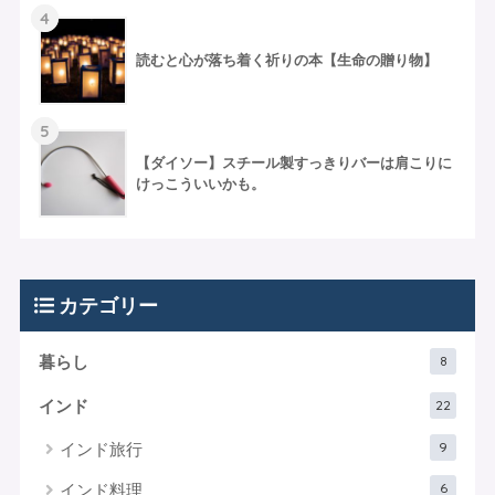
4
読むと心が落ち着く祈りの本【生命の贈り物】
5
【ダイソー】スチール製すっきりバーは肩こりに
けっこういいかも。
カテゴリー
8
暮らし
22
インド
9
インド旅行
6
インド料理